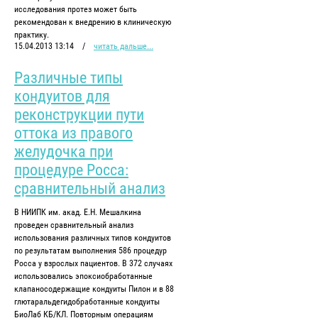
исследования протез может быть
рекомендован к внедрению в клиническую
практику.
15.04.2013 13:14
/
читать дальше...
Различные типы
кондуитов для
реконструкции пути
оттока из правого
желудочка при
процедуре Росса:
сравнительный анализ
В НИИПК им. акад. Е.Н. Мешалкина
проведен сравнительный анализ
использования различных типов кондуитов
по результатам выполнения 586 процедур
Росса у взрослых пациентов. В 372 случаях
использовались эпоксиобработанные
клапаносодержащие кондуиты Пилон и в 88
глютаральдегидобработанные кондуиты
БиоЛаб КБ/КЛ. Повторным операциям