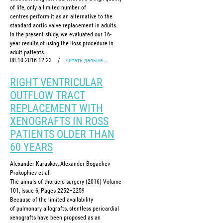
of life, only a limited number of
centres perform it as an alternative to the
standard aortic valve replacement in adults.
In the present study, we evaluated our 16-
year results of using the Ross procedure in
adult patients.
08.10.2016 12:23
/
читать дальше...
RIGHT VENTRICULAR
OUTFLOW TRACT
REPLACEMENT WITH
XENOGRAFTS IN ROSS
PATIENTS OLDER THAN
60 YEARS
Alexander Karaskov, Alexander Bogachev-
Prokophiev et al.
The annals of thoracic surgery (2016) Volume
101, Issue 6, Pages 2252–2259
Because of the limited availability
of pulmonary allografts, stentless pericardial
xenografts have been proposed as an