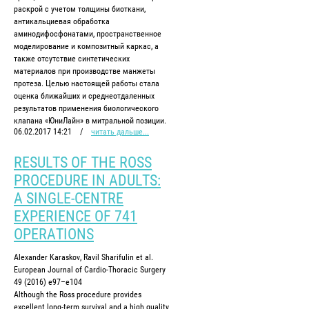
раскрой с учетом толщины биоткани,
антикальциевая обработка
аминодифосфонатами, пространственное
моделирование и композитный каркас, а
также отсутствие синтетических
материалов при производстве манжеты
протеза. Целью настоящей работы стала
оценка ближайших и среднеотдаленных
результатов применения биологического
клапана «ЮниЛайн» в митральной позиции.
06.02.2017 14:21
/
читать дальше...
RESULTS OF THE ROSS
PROCEDURE IN ADULTS:
A SINGLE-CENTRE
EXPERIENCE OF 741
OPERATIONS
Alexander Karaskov, Ravil Sharifulin et al.
European Journal of Cardio-Thoracic Surgery
49 (2016) e97–e104
Although the Ross procedure provides
excellent long-term survival and a high quality