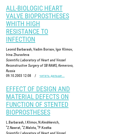
ALL-BIOLOGIC HEART
VALVE BIOPROSTHESES
WHITH HIGH
RESISTANCE TO
INFECTION
Leonid Barbarash, Vadim Borisov, Igor Klimov,
Irina Zhuravleva
Scientific Laboratory of Heart and Vessel
Reconstructive Surgery of SB RAMS, Kemerovo,
Russia
09.10.2003 12:08
/
читать дальше...
EFFECT OF DESIGN AND
MATERIAL DEFECTS ON
FUNCTION OF STENTED
BIOPROSTHESES
L.Barbarash, I.Klimov, N.Aleshkevich,
*
*
*
Z.Nawrat,
Z.Malota,
P.Kostka
Scientific Laboratory of Heart and Vessel