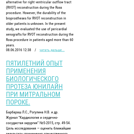
alternative for right ventricular outflow tract
(RVOT) reconstruction during the Ross
procedure. However, the durability of the
bioprostheses for RVOT reconstruction in
older patients is unknown. In the present
study, we evaluated the use of pericardial
xenografts for RVOT reconstruction during the
Ross procedure in patients aged more than 60
years.
08.06.2016 12:38
/
читать дальше...
ПЯТИЛЕТНИЙ ОПЫТ
ПРИМЕНЕНИЯ
БИОЛОГИЧЕСКОГО
ПРОТЕЗА ЮНИЛАЙН
ПРИ МИТРАЛЬНОМ
ПОРОКЕ.
Барбараш Л.С., Рогулина Н.В. и др.
Журнал “Кардиология и сердечно-
сосудистая хирургия” №5-2015, стр. 49-54.
Цель исследования — оценить ближайшие
результаты применения отечественного