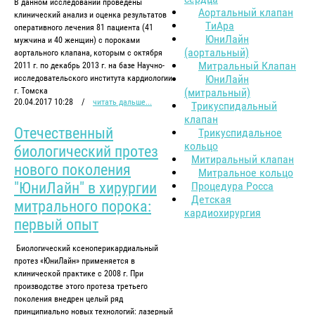
В данном исследовании проведены
Аортальный клапан
клинический анализ и оценка результатов
ТиАра
оперативного лечения 81 пациента (41
ЮниЛайн
мужчина и 40 женщин) с пороками
(аортальный)
аортального клапана, которым с октября
Митральный Клапан
2011 г. по декабрь 2013 г. на базе Научно-
ЮниЛайн
исследовательского института кардиологии
г. Томска
(митральный)
20.04.2017 10:28
/
читать дальше...
Трикуспидальный
клапан
Отечественный
Трикуспидальное
кольцо
биологический протез
Митиральный клапан
нового поколения
Митральное кольцо
"ЮниЛайн" в хирургии
Процедура Росса
Детская
митрального порока:
кардиохирургия
первый опыт
Биологический ксеноперикардиальный
протез «ЮниЛайн» применяется в
клинической практике с 2008 г. При
производстве этого протеза третьего
поколения внедрен целый ряд
принципиально новых технологий: лазерный