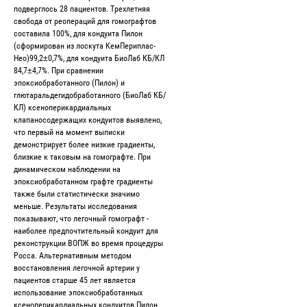
подверглось 28 пациентов. Трехлетняя
свобода от реопераций для гомографтов
составила 100%, для кондуита Пилон
(сформирован из лоскута КемПериплас-
Нео)99,2±0,7%, для кондуита БиоЛаб КБ/КЛ
84,7±4,7%. При сравнении
эпоксиобработанного (Пилон) и
глютаральдегидобработанного (БиоЛаб КБ/
КЛ) ксеноперикардиальных
клапаносодержащих кондуитов выявлено,
что первый на момент выписки
демонстрирует более низкие градиенты,
близкие к таковым на гомографте. При
динамическом наблюдении на
эпоксиобработанном графте градиенты
также были статистически значимо
меньше. Результаты исследования
показывают, что легочный гомографт -
наиболее предпочтительный кондуит для
реконструкции ВОПЖ во время процедуры
Росса. Альтернативным методом
восстановления легочной артерии у
пациентов старше 45 лет является
использование эпоксиобработанных
ксеноперикардиальных кондуитов Пилон.