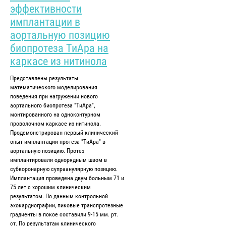
эффективности
имплантации в
аортальную позицию
биопротеза ТиАра на
каркасе из нитинола
Представлены результаты
математического моделирования
поведения при нагружении нового
аортального биопротеза "ТиАра",
монтированного на одноконтурном
проволочном каркасе из нитинола.
Продемонстрирован первый клинический
опыт имплантации протеза "ТиАра" в
аортальную позицию. Протез
имплантировали однорядным швом в
субкоронарную супраанулярную позицию.
Имплантация проведена двум больным 71 и
75 лет с хорошим клиническим
результатом. По данным контрольной
эхокардиографии, пиковые транспротезные
градиенты в покое составили 9-15 мм. рт.
ст. По результатам клинического