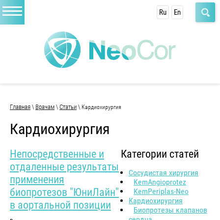
Ru
En
Главная
Врачам
Статьи
\
\
\ Кардиохирургия
Кардиохирургия
Непосредственные и
Категории статей
отдаленные результаты
Сосудистая хирургия
применения
KemAngioprotez
биопротезов "ЮниЛайн"
KemPeriplas-Neo
Кардиохирургия
в аортальной позиции
Биопротезы клапанов
сердца