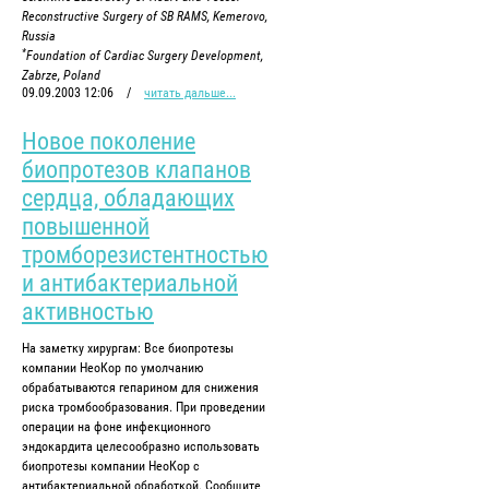
Reconstructive Surgery of SB RAMS, Kemerovo,
Russia
*
Foundation of Cardiac Surgery Development,
Zabrze, Poland
09.09.2003 12:06
/
читать дальше...
Новое поколение
биопротезов клапанов
сердца, обладающих
повышенной
тромборезистентностью
и антибактериальной
активностью
На заметку хирургам: Все биопротезы
компании НеоКор по умолчанию
обрабатываются гепарином для снижения
риска тромбообразования. При проведении
операции на фоне инфекционного
эндокардита целесообразно использовать
биопротезы компании НеоКор с
антибактериальной обработкой. Сообщите