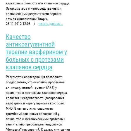
каркасным биопротезам клапанов сердца
Ознакомьтесь с непосредственными
клиническими результатами первого
случая имплантации ТиАры.
28.11.2012 12:08
/
читать дальше...
Качество
антикоагулянтной
терапии варфарином у
больных с протезами
клапанов сердца
Результаты исследования позволяют
предполагать, что основной проблемой
антикоагулянтной терапии (АКТ) у
пациентов с протезами клапанов сердца
является неадекватность дозирования
варфарина и нерегулярность контроля
МНО. В связи с этим опасность
тромбоэмболических осложнений у
пациентов с механическими протезами
значительно преобладает над риском
*больших* геморрагий. С целью улучшения