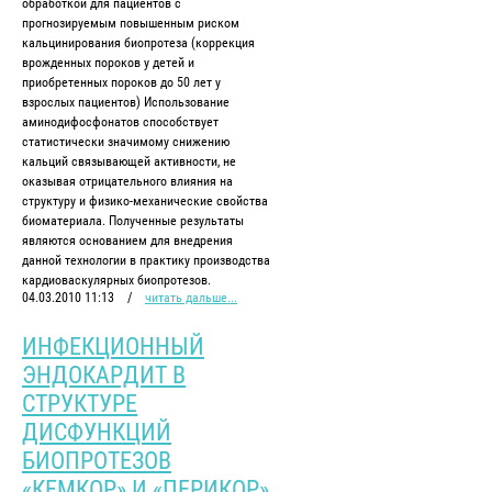
обработкой для пациентов с
прогнозируемым повышенным риском
кальцинирования биопротеза (коррекция
врожденных пороков у детей и
приобретенных пороков до 50 лет у
взрослых пациентов) Использование
аминодифосфонатов способствует
статистически значимому снижению
кальций связывающей активности, не
оказывая отрицательного влияния на
структуру и физико-механические свойства
биоматериала. Полученные результаты
являются основанием для внедрения
данной технологии в практику производства
кардиоваскулярных биопротезов.
04.03.2010 11:13
/
читать дальше...
ИНФЕКЦИОННЫЙ
ЭНДОКАРДИТ В
СТРУКТУРЕ
ДИСФУНКЦИЙ
БИОПРОТЕЗОВ
«КЕМКОР» И «ПЕРИКОР»