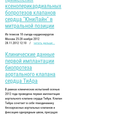
ксеноперикардиальных
бопротезов клапанов
сердца "ЮниЛайн" в
митральной позиции
Из тезисов 18 съезда кардиохирургов
Москва 25-28 ноября 2012
28.11.2012 12:10
/
читать дальше...
Клинические данные
первой имплантации
биопротеза
аортального клапана
сердца ТиАра
В рамках клинических испытаний осенью
2012 года проведена первая имплантация
аортального клапана сердца ТиАра. Клапан
ТиАра сочетает в себе гемодинамику
бескаркасных аортальных клапанов и
фиксацию однорядным швом, присущую