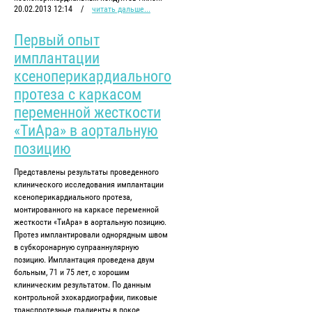
20.02.2013 12:14
/
читать дальше...
Первый опыт
имплантации
ксеноперикардиального
протеза с каркасом
переменной жесткости
«ТиАра» в аортальную
позицию
Представлены результаты проведенного
клинического исследования имплантации
ксеноперикардиального протеза,
монтированного на каркасе переменной
жесткости «ТиАра» в аортальную позицию.
Протез имплантировали однорядным швом
в субкоронарную супрааннулярную
позицию. Имплантация проведена двум
больным, 71 и 75 лет, с хорошим
клиническим результатом. По данным
контрольной эхокардиографии, пиковые
транспротезные градиенты в покое