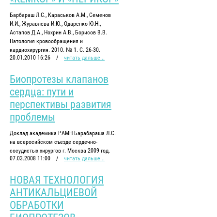
Барбараш Л.С., Караськов А.М., Семенов
И.И., Журавлева И.Ю., Одаренко Ю.Н.,
Астапов Д.А., Нохрин А.В., Борисов В.В.
Патология кровообращения и
кардиохирургия. 2010. № 1. С. 26-30.
20.01.2010 16:26
/
читать дальше...
Биопротезы клапанов
сердца: пути и
перспективы развития
проблемы
Доклад академика РАМН Барабараша Л.С.
на всеросийском съезде сердечно-
сосудистых хирургов г. Москва 2009 год.
07.03.2008 11:00
/
читать дальше...
НОВАЯ ТЕХНОЛОГИЯ
АНТИКАЛЬЦИЕВОЙ
ОБРАБОТКИ