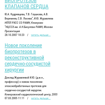
БИОПРОТЕЗОВ
КЛАПАНОВ СЕРДЦА
Ю.А. Кудрявцева, Т.В. Глушкова, А.В.
*
Веремеев, С.В. Лосева
, И.Ю. Журавлева
НППЛ РХСС СО РАМН, Кемерово
*
НЦССХ им. А.Н.Бакулева РАМН, Москва
Презентация
28.10.2007 10:23
/
читать дальше...
Новое поколение
биопротезов в
реконструктивной
сердечно-сосудистой
хирургии
Доклад Журавлевой И.Ю. (д.м.н.,
профессор) о новом поколении
эпоксиобработанных протезов для
сердечно-сосудистой хирургии.
Кемеровский кардиологический центр, 2005
07.03.2005 11:11
/
читать дальше...