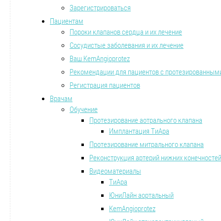
Зарегистрироваться
Пациентам
Пороки клапанов сердца и их лечение
Сосудистые заболевания и их лечение
Ваш KemAngioprotez
Рекомендации для пациентов с протезированным
Регистрация пациентов
Врачам
Обучение
Протезирование аотрального клапана
Имплантация ТиАра
Протезирование митрального клапана
Реконструкция артерий нижних конечносте
Видеоматериалы
ТиАра
ЮниЛайн аортальный
KemAngioprotez