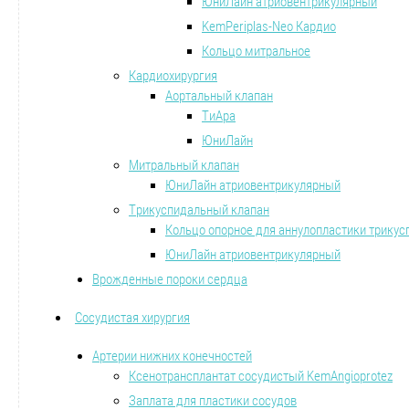
ЮниЛайн атриовентрикулярный
KemPeriplas-Neo Кардио
Кольцо митральное
Кардиохирургия
Аортальный клапан
ТиАра
ЮниЛайн
Митральный клапан
ЮниЛайн атриовентрикулярный
Трикуспидальный клапан
Кольцо опорное для аннулопластики трикус
ЮниЛайн атриовентрикулярный
Врожденные пороки сердца
Сосудистая хирургия
Артерии нижних конечностей
Ксенотрансплантат сосудистый KemAngioprotez
Заплата для пластики сосудов