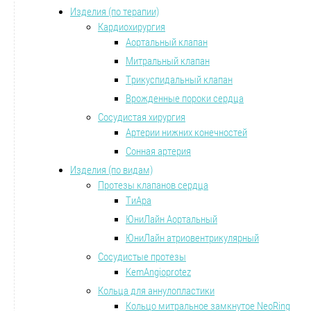
Изделия (по терапии)
Кардиохирургия
Аортальный клапан
Митральный клапан
Трикуспидальный клапан
Врожденные пороки сердца
Сосудистая хирургия
Артерии нижних конечностей
Сонная артерия
Изделия (по видам)
Протезы клапанов сердца
ТиАра
ЮниЛайн Аортальный
ЮниЛайн атриовентрикулярный
Сосудистые протезы
KemAngioprotez
Кольца для аннулопластики
Кольцо митральное замкнутое NeoRing