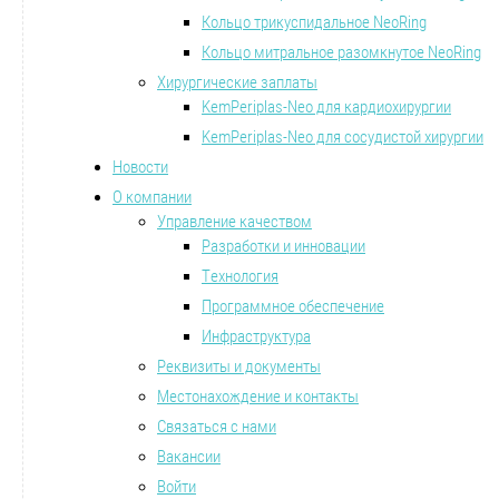
Кольцо трикуспидальное NeoRing
Кольцо митральное разомкнутое NeoRing
Хирургические заплаты
KemPeriplas-Neo для кардиохирургии
KemPeriplas-Neo для сосудистой хирургии
Новости
О компании
Управление качеством
Разработки и инновации
Технология
Программное обеспечение
Инфраструктура
Реквизиты и документы
Местонахождение и контакты
Связаться с нами
Вакансии
Войти